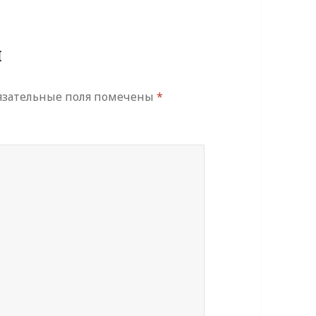
й
язательные поля помечены
*