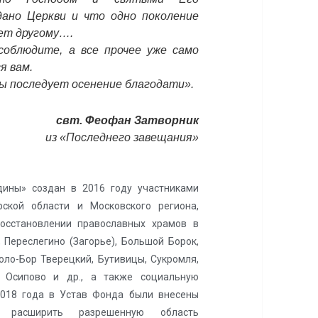
ано Церкви и что одно поколение
ет другому….
облюдите, а все прочее уже само
я вам.
ы последует осенение благодати».
свт. Феофан Затворник
из «Последнего завещани
я»
ины» создан в 2016 году участниками
ской области и Московского региона,
осстановлении православных храмов в
 Переслегино (Загорье), Большой Борок,
оло-Бор Тверецкий, Бутивицы, Сукромля,
, Осипово и др., а также социальную
2018 года в Устав Фонда были внесены
 расширить разрешенную область