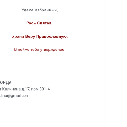
Уделе избранный,
Русь Святая,
храни Веру Православную,
В нейже тебе утверждение
.
ФОНДА
т Калинина д.17, пом.301-4
odina@gmail.com