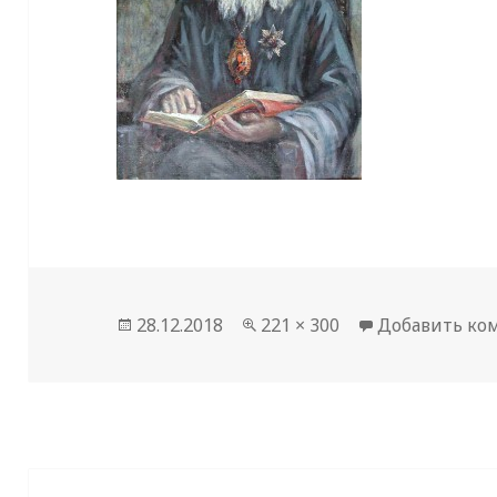
Опубликовано
Полный
28.12.2018
221 × 300
Добавить ко
размер