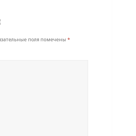
й
язательные поля помечены
*