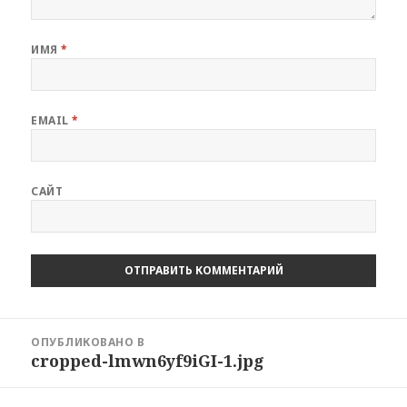
ИМЯ
*
EMAIL
*
САЙТ
Навигация
ОПУБЛИКОВАНО В
по
cropped-lmwn6yf9iGI-1.jpg
записям