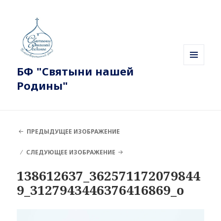
БФ "Святыни нашей
МЕНЮ
И
Родины"
ВИДЖЕТЫ
ПРЕДЫДУЩЕЕ ИЗОБРАЖЕНИЕ
СЛЕДУЮЩЕЕ ИЗОБРАЖЕНИЕ
138612637_362571172079844
9_3127943446376416869_o