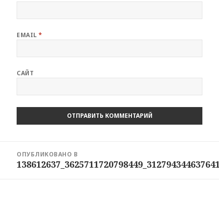
EMAIL
*
САЙТ
Навигация
ОПУБЛИКОВАНО В
по
138612637_3625711720798449_31279434463764
записям